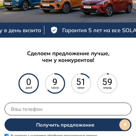
визита
Гарантия 5 лет на все SOLARIS
Сделаем предложение лучше,
чем у конкурентов!
0
9
51
58
дней
часов
минут
секунд
Получить предложение
Я согласен с
условиями обработки персональных данных